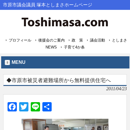
市原市議会議員 塚本としまさホームページ
プロフィール
後援会のご案内
政 策
議会活動
としまさ
NEWS
子育て4か条
MENU
◆市原市被災者避難場所から無料提供住宅へ
2011/04/23
Facebook
Twitter
Line
共
有