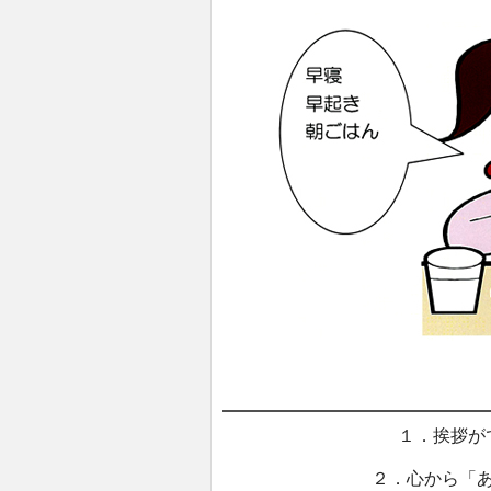
１．挨拶
２．心から「