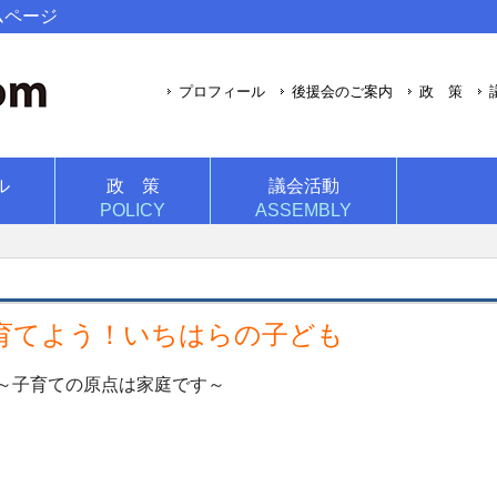
ムページ
プロフィール
後援会のご案内
政 策
ル
政 策
議会活動
POLICY
ASSEMBLY
育てよう！いちはらの子ども
～子育ての原点は家庭です～