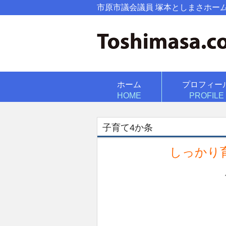
市原市議会議員 塚本としまさホー
ホーム
プロフィー
HOME
PROFILE
子育て4か条
しっかり